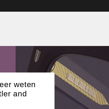
meer weten
tler and