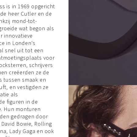
ss is in 1969 opgericht
 de heer Cutler en de
nkzij mond-tot-
roeide wat begon als
r innovatieve
ce in Londen's
l snel uit tot een
ntmoetingsplaats voor
ocksterren, schrijvers
men creëerden ze de
ns tussen smaak en
uft, en vestigden ze
atie als
e figuren in de
ie. Hun monturen
den gedragen door
 David Bowie, Rolling
na, Lady Gaga en ook