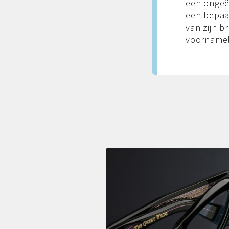
een ongeë
een bepaa
van zijn b
voornamel