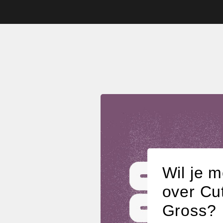
Wil je 
over Cu
Gross?