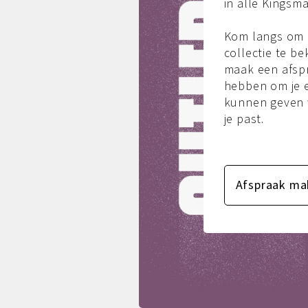
in alle Kingsma
Kom langs om 
collectie te be
maak een afspr
hebben om je e
kunnen geven w
je past.
Afspraak ma