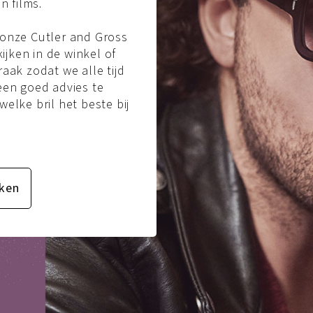
n films.
onze Cutler and Gross
kijken in de winkel of
aak zodat we alle tijd
en goed advies te
elke bril het beste bij
ken