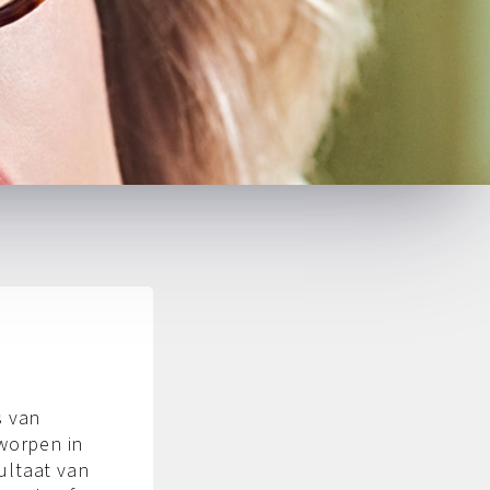
s van
tworpen in
ultaat van