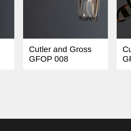
Cutler and Gross
Cu
GFOP 008
G