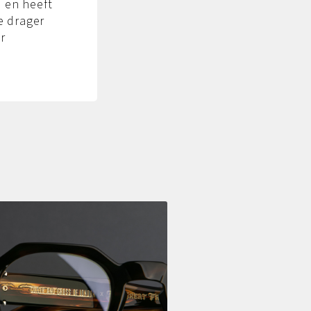
 en heeft
e drager
ar