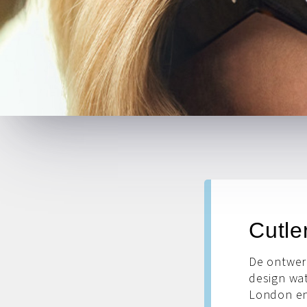
Cutle
De ontwerp
design wat
London en 