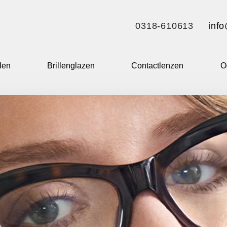
0318-610613
info
llen
Brillenglazen
Contactlenzen
O