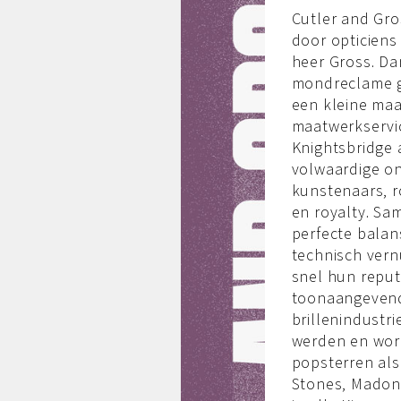
Cutler and Gro
door opticiens
heer Gross. Da
mondreclame g
een kleine maa
maatwerkservi
Knightsbridge a
volwaardige o
kunstenaars, r
en royalty. Sa
perfecte bala
technisch vern
snel hun reput
toonaangevend
brillenindustr
werden en wor
popsterren als
Stones, Madon