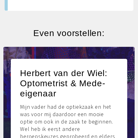
Even voorstellen:
Rik van der Wiel:
Mede-eigenaar
Ik ben in september 2007, tijdens mijn
studie commerciële economie, als 23-
jarige als weekendhulp en in de
vakanties begonnen bij VD Wiel Optiek.
Wat ik tijdens de studie leerde kon ik
gelijk toepassen in het werk. Ik werd