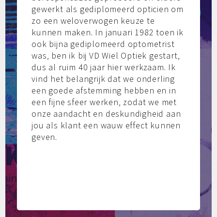
al langere tijd als directie gezien en
toen ik in 2014 mijn eerste jaar als
ondernemer was begonnen werden
we Ondernemer van het jaar MKB en
Detailhandel. Mijn toekomstvisie is dat
VD Wiel Optiek dé plek is in Ede om
terecht te kunnen voor je ogen.
Previous
Next