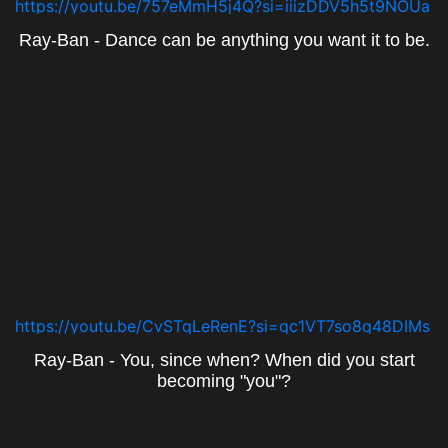
https://youtu.be/757eMmH5j4Q?si=iiizDDV5h5t9NOUa
Ray-Ban - Dance can be anything you want it to be.
https://youtu.be/CvSTqLeRenE?si=qc1VT7so8q48DIMs
Ray-Ban - You, since when? When did you start
becoming "you"?