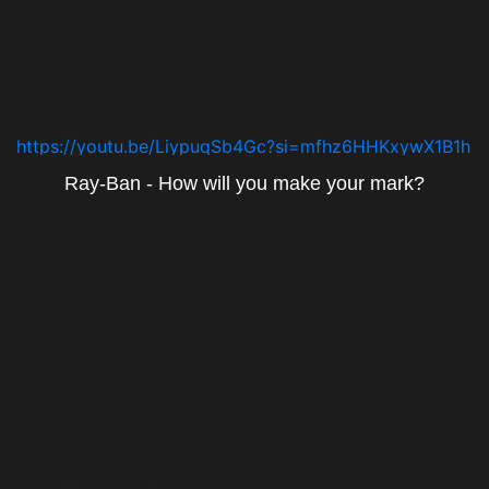
https://youtu.be/LiypuqSb4Gc?si=mfhz6HHKxywX1B1h
Ray-Ban - How will you make your mark?