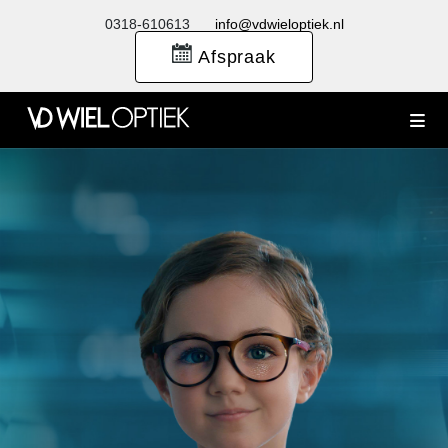
0318-610613
info@vdwieloptiek.nl
Afspraak