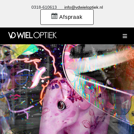
0318-610613
info@vdwieloptiek.nl
Afspraak